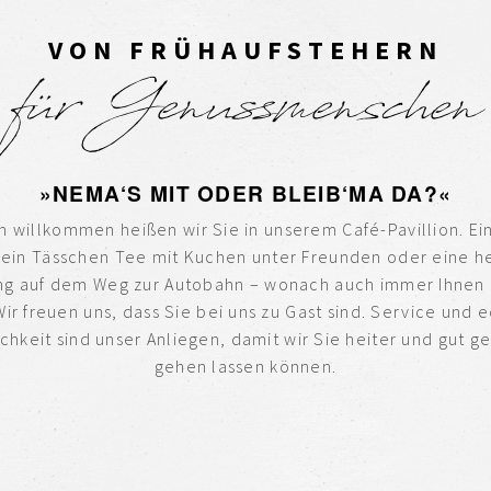
K
KEN IST HANDWERK.
ERWÖHNEN IST EINE
r.
VON FRÜHAUFSTEHERN
Kunst.
für Genussmenschen
»NEMA‘S MIT ODER BLEIB‘MA DA?«
h willkommen heißen wir Sie in unserem Café-Pavillion. Ei
 ein Tässchen Tee mit Kuchen unter Freunden oder eine h
ng auf dem Weg zur Autobahn – wonach auch immer Ihnen
 Wir freuen uns, dass Sie bei uns zu Gast sind. Service und 
ichkeit sind unser Anliegen, damit wir Sie heiter und gut ge
gehen lassen können.