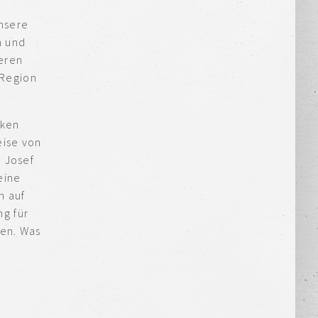
nsere
n und
seren
 Region
cken
eise von
, Josef
eine
n auf
g für
sen. Was