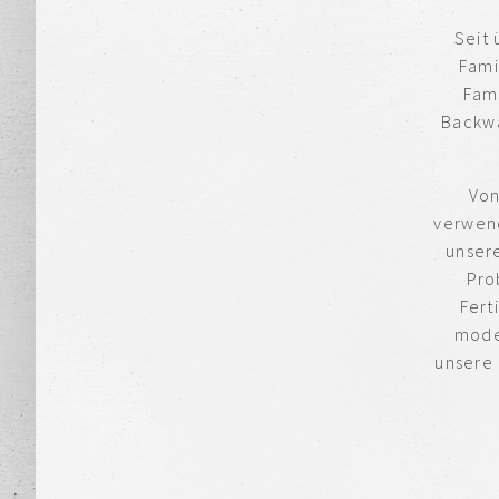
Seit
Fami
Fami
Backwa
Von
verwend
unsere
Pro
Fert
mode
unsere 