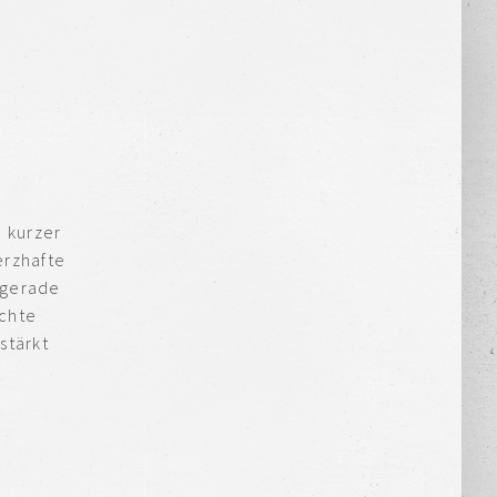
n kurzer
erzhafte
 gerade
echte
stärkt