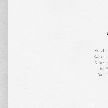
GUTER GESCHMAC
BAC
V
ist vererbba
Herzlic
Kaffee,
Stärku
ist.
Gastl