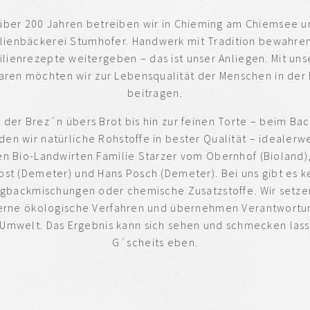
 über 200 Jahren betreiben wir in Chieming am Chiemsee u
lienbäckerei Stumhofer. Handwerk mit Tradition bewahre
lienrezepte weitergeben – das ist unser Anliegen. Mit un
ren möchten wir zur Lebensqualität der Menschen in der
beitragen.
 der Brez´n übers Brot bis hin zur feinen Torte – beim Ba
en wir natürliche Rohstoffe in bester Qualität – idealerw
n Bio-Landwirten Familie Starzer vom Obernhof (Bioland)
bst (Demeter) und Hans Posch (Demeter). Bei uns gibt es k
igbackmischungen oder chemische Zusatzstoffe. Wir setze
rne ökologische Verfahren und übernehmen Verantwortun
Umwelt. Das Ergebnis kann sich sehen und schmecken las
G´scheits eben.